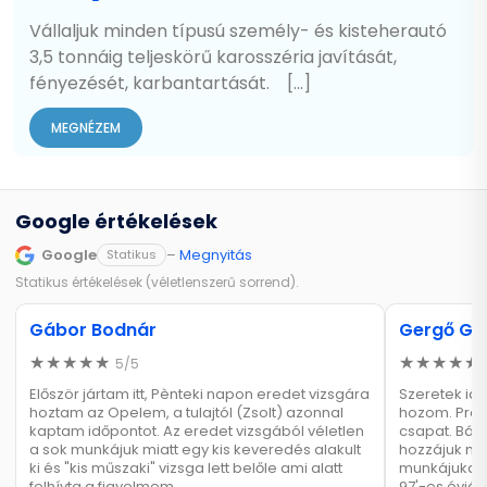
Vállaljuk minden típusú személy- és kisteherautó
3,5 tonnáig teljeskörű karosszéria javítását,
fényezését, karbantartását. [...]
MEGNÉZEM
Google értékelések
Google
–
Megnyitás
Statikus
Statikus értékelések (véletlenszerű sorrend).
Gábor Bodnár
Gergő Ge
5/5
Először jártam itt, Pènteki napon eredet vizsgára
Szeretek ide
hoztam az Opelem, a tulajtól (Zsolt) azonnal
hozom. Prof
kaptam időpontot. Az eredet vizsgából véletlen
csapat. Bár
a sok munkájuk miatt egy kis keveredés alakult
hozzájuk me
ki és "kis műszaki" vizsga lett belőle ami alatt
munkájukat. K
felhívta a figyelmem …
97'-es évjára