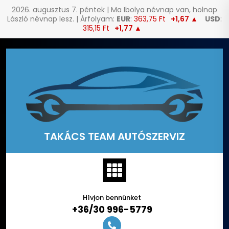
2026. augusztus 7. péntek | Ma Ibolya névnap van, holnap
László névnap lesz. | Árfolyam:
EUR
:
363,75 Ft
+1,67 ▲
USD
:
315,15 Ft
+1,77 ▲
Skip
to
content
TAKÁCS TEAM AUTÓSZERVIZ
Hívjon bennünket
+36/30 996-5779