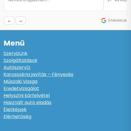
←
→
Értékelések
Menü
Szervizünk
Szolgáltatások
Autószervíz
Karosszéria javítás – Fényezés
Műszaki Vizsga
Eredetvizsgálat
Helyszíni kárfelvétel
Használt autó eladás
Életképek
Elérhetőség