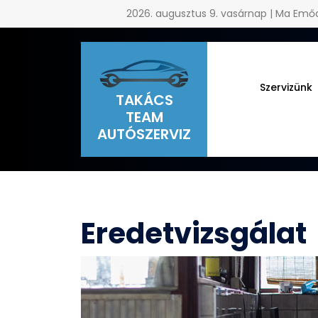
2026. augusztus 9. vasárnap | Ma Emőd
Skip
to
content
Szervizünk
TAKÁCS
TEAM
AUTÓSZERVIZ
Eredetvizsgálat