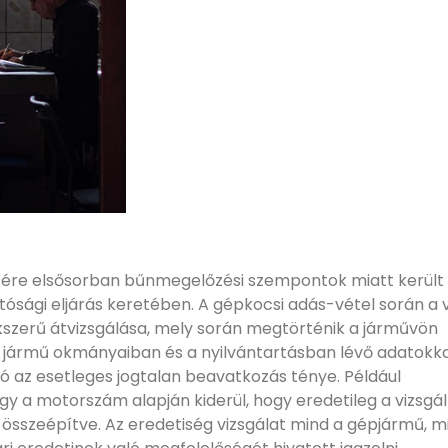
sére elsősorban bűnmegelőzési szempontok miatt került
tósági eljárás keretében. A gépkocsi adás-vétel során a 
kszerű átvizsgálása, mely során megtörténik a járművön
a jármű okmányaiban és a nyilvántartásban lévő adatokka
ó az esetleges jogtalan beavatkozás ténye. Például
agy a motorszám alapján kiderül, hogy eredetileg a vizsgál
 összeépítve. Az eredetiség vizsgálat mind a gépjármű, m