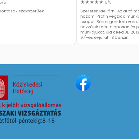
5/5
5/5
pontosak szakszerűek
Szeretek ide járni. Az autóim
hozom. Profin végzik a munk
csapat. Bármi gondom van s
hozzájuk mert alaposan és p
munkájukat. Kia ceed JD 2013 1
97'-es évjárat 1.3 benzin.