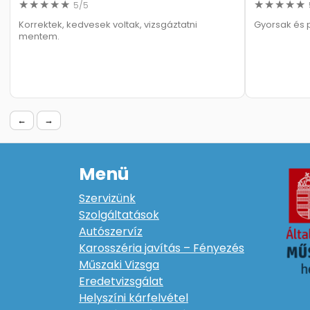
5/5
Korrektek, kedvesek voltak, vizsgáztatni
Gyorsak és 
mentem.
←
→
Menü
Szervizünk
Szolgáltatások
Autószervíz
Karosszéria javítás – Fényezés
Műszaki Vizsga
Eredetvizsgálat
Helyszíni kárfelvétel