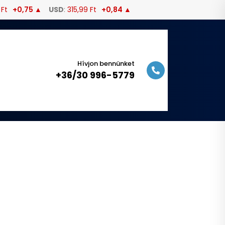
 Ft
+0,75 ▲
USD
:
315,99 Ft
+0,84 ▲
Hívjon bennünket
+36/30 996-5779