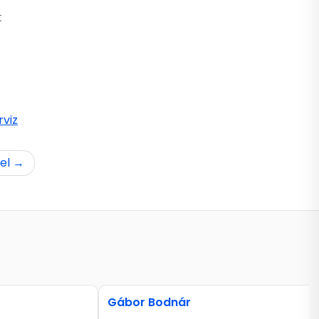
t
viz
el
Gábor Bodnár