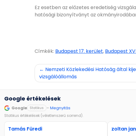
Ez esetben az előzetes eredetiség vizsgálat
hatósági bizonyítványt az okmányirodában 
Címkék:
Budapest 17. kerület
,
Budapest XVII
Bejegyzés
Nemzeti Közlekedési Hatóság által kije
vizsgálóállomás
navigáció
Google értékelések
Google
–
Megnyitás
Statikus
Statikus értékelések (véletlenszerű sorrend).
Tamás Füredi
zoltan ja