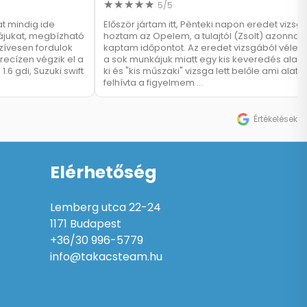
5/5
at mindig ide
Először jártam itt, Pènteki napon eredet vizsg
ájukat, megbízható
hoztam az Opelem, a tulajtól (Zsolt) azonnal
zívesen fordulok
kaptam időpontot. Az eredet vizsgából véletl
recízen végzik el a
a sok munkájuk miatt egy kis keveredés alaku
.6 gdi, Suzuki swift
ki és "kis műszaki" vizsga lett belőle ami alatt
felhívta a figyelmem …
Értékelések
Elérhetőség
Lemberg utca 22-24
1171 Budapest
+36/30 996-5779
info@takacsteam.hu