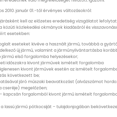
i eredetinek való megfelelőségét hivatott igazolni.
s 2010. január 01.-től érvényes változásokról:
járásként kell az előzetes eredetiség vizsgálatot lefolytat
, a közúti közlekedési okmányok kiadásáról és visszavonás
lőírt esetekben:
oglalt eseteket kivéve a használt jármű, továbbá a gyárt
elkező új jármű, valamint a járműnyilvántartásba koráb
 jármű első forgalomba helyezésekor;
neti időszakra kivont járművek ismételt forgalomba
deiglenesen kivont járművek esetén az ismételt forgalomb
ozás következett be;
atásával járó műszaki beavatkozást (alvázszámot hordo
ia cseréje) megelőzően;
 – kapcsán forgalomból kivont jármű ismételt forgalomb
s a lassú jármű pótkocsiját – tulajdonjogában bekövetkez