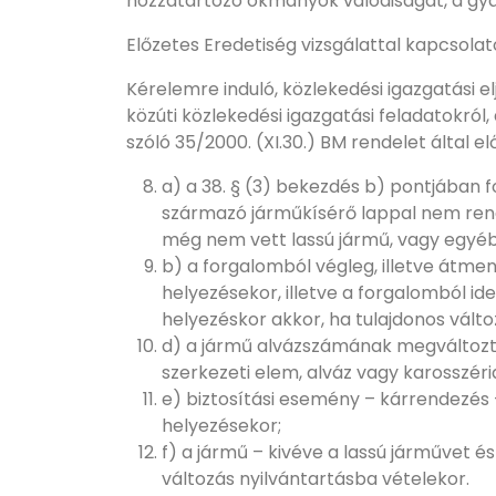
hozzátartozó okmányok valódiságát, a gyár
Előzetes Eredetiség vizsgálattal kapcsolato
Kérelemre induló, közlekedési igazgatási el
közúti közlekedési igazgatási feladatokról
szóló 35/2000. (XI.30.) BM rendelet által e
a) a 38. § (3) bekezdés b) pontjában f
származó járműkísérő lappal nem rend
még nem vett lassú jármű, vagy egyéb
b) a forgalomból végleg, illetve átme
helyezésekor, illetve a forgalomból i
helyezéskor akkor, ha tulajdonos vált
d) a jármű alvázszámának megváltozt
szerkezeti elem, alváz vagy karosszér
e) biztosítási esemény – kárrendezés
helyezésekor;
f) a jármű – kivéve a lassú járművet é
változás nyilvántartásba vételekor.