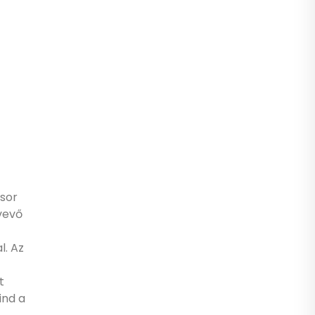
 sor
vevő
l. Az
t
ind a