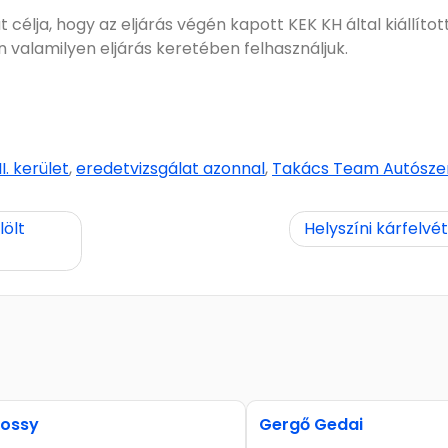
 célja, hogy az eljárás végén kapott KEK KH által kiállítot
valamilyen eljárás keretében felhasználjuk.
. kerület
,
eredetvizsgálat azonnal
,
Takács Team Autószer
lölt
Helyszíni kárfelvét
nossy
Gergő Gedai