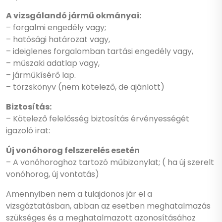
A vizsgálandó jármű okmányai:
– forgalmi engedély vagy;
– hatósági határozat vagy,
– ideiglenes forgalomban tartási engedély vagy,
– műszaki adatlap vagy,
– járműkísérő lap.
– törzskönyv (nem kötelező, de ajánlott)
Biztosítás:
– Kötelező felelősség biztosítás érvényességét
igazoló irat:
Új vonóhorog felszerelés esetén
– A vonóhoroghoz tartozó műbizonylat; ( ha új szerelt
vonóhorog, új vontatás)
Amennyiben nem a tulajdonos jár el a
vizsgáztatásban, abban az esetben meghatalmazás
szükséges és a meghatalmazott azonosításához