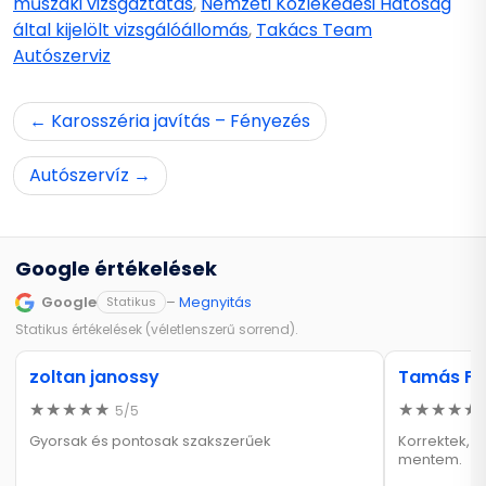
műszaki vizsgáztatás
,
Nemzeti Közlekedési Hatóság
által kijelölt vizsgálóállomás
,
Takács Team
Autószerviz
Bejegyzés
Karosszéria javítás – Fényezés
navigáció
Autószervíz
Google értékelések
Google
–
Megnyitás
Statikus
Statikus értékelések (véletlenszerű sorrend).
zoltan janossy
Tamás Fü
5/5
Gyorsak és pontosak szakszerűek
Korrektek, k
mentem.