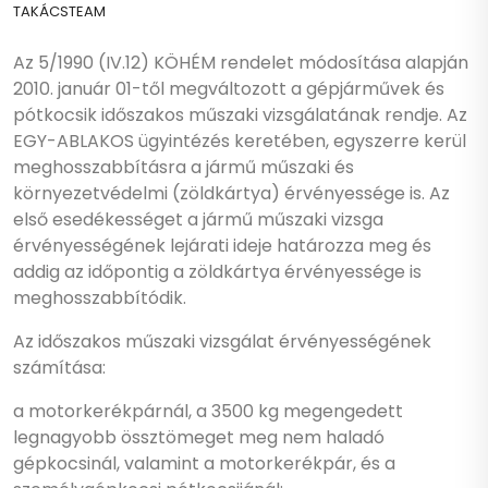
TAKÁCSTEAM
Az 5/1990 (IV.12) KÖHÉM rendelet módosítása alapján
2010. január 01-től megváltozott a gépjárművek és
pótkocsik
időszakos műszaki vizsgálat
ának rendje. Az
EGY-ABLAKOS ügyintézés keretében, egyszerre kerül
meghosszabbításra a jármű műszaki és
környezetvédelmi (zöldkártya) érvényessége is. Az
első esedékességet a jármű műszaki vizsga
érvényességének lejárati ideje határozza meg és
addig az időpontig a zöldkártya érvényessége is
meghosszabbítódik.
Az időszakos műszaki vizsgálat érvényességének
számítása:
a motorkerékpárnál, a 3500 kg megengedett
legnagyobb össztömeget meg nem haladó
gépkocsinál, valamint a motorkerékpár, és a