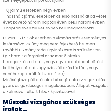
személygépkocsi pótkocsijánál:
– új jármű esetében négy évben,
– használt jármű esetében az első használatba vétel
évét követő három naptári éven belül három évben,
3 naptári éven túl két évben kell meghatározni.
ÜGYINTÉZÉS Sok esetben a vizsgáztatás eredményes
lezárásával az ügy még nem fejezhető be, mert
további Okmányirodai ügyintézésre is szükség van.
(pl.: betelt a forgalmi azaz már 6 címke
beragasztásra került, vagy egy korábbi adat elírást
kell helyesbíteni, vagy szín változás történt, vagy
vonóhorog került felszerelésre).
Minőségi szolgáltatásainkkal segítünk a vizsgáztatás
gyors és gazdaságos megoldásában. Állapot vizsgálat
alkalmával feltárt hibák kijavításával.
Műszaki vizsgához szükséges
iratok…