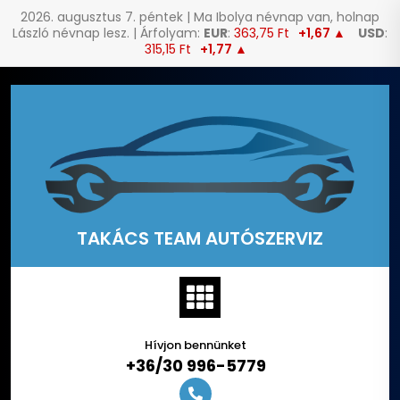
2026. augusztus 7. péntek | Ma Ibolya névnap van, holnap
László névnap lesz. | Árfolyam:
EUR
:
363,75 Ft
+1,67 ▲
USD
:
315,15 Ft
+1,77 ▲
Skip
to
content
TAKÁCS TEAM AUTÓSZERVIZ
Hívjon bennünket
+36/30 996-5779