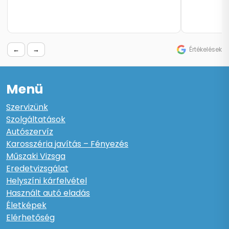
←
→
Értékelések
Menü
Szervizünk
Szolgáltatások
Autószervíz
Karosszéria javítás – Fényezés
Műszaki Vizsga
Eredetvizsgálat
Helyszíni kárfelvétel
Használt autó eladás
Életképek
Elérhetőség