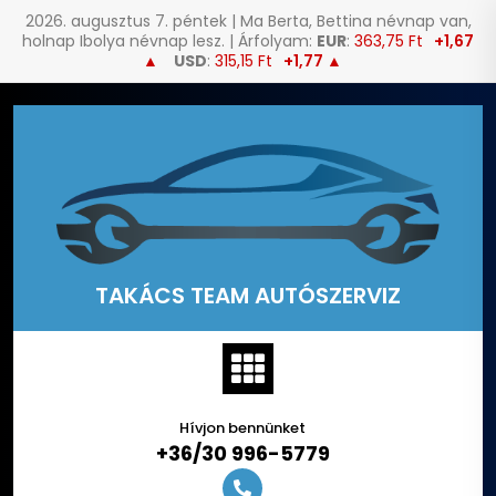
2026. augusztus 7. péntek | Ma Berta, Bettina névnap van,
holnap Ibolya névnap lesz. | Árfolyam:
EUR
:
363,75 Ft
+1,67
▲
USD
:
315,15 Ft
+1,77 ▲
Skip
to
content
TAKÁCS TEAM AUTÓSZERVIZ
Hívjon bennünket
+36/30 996-5779