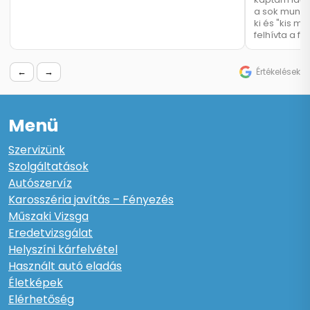
a sok munkáj
ki és "kis mű
felhívta a f
←
→
Értékelések
Menü
Szervizünk
Szolgáltatások
Autószervíz
Karosszéria javítás – Fényezés
Műszaki Vizsga
Eredetvizsgálat
Helyszíni kárfelvétel
Használt autó eladás
Életképek
Elérhetőség