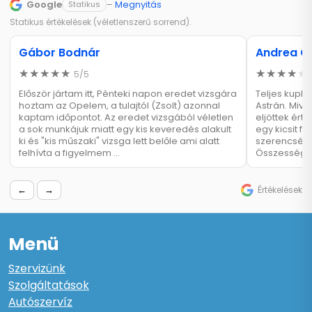
Google
–
Megnyitás
Statikus
Statikus értékelések (véletlenszerű sorrend).
Gábor Bodnár
Andrea G
5/5
Először jártam itt, Pènteki napon eredet vizsgára
Teljes kuplu
hoztam az Opelem, a tulajtól (Zsolt) azonnal
Astrán. Mive
kaptam időpontot. Az eredet vizsgából véletlen
eljöttek ért
a sok munkájuk miatt egy kis keveredés alakult
egy kicsit fu
ki és "kis műszaki" vizsga lett belőle ami alatt
szerencsére
felhívta a figyelmem …
Összességé
←
→
Értékelések
Menü
Szervizünk
Szolgáltatások
Autószervíz