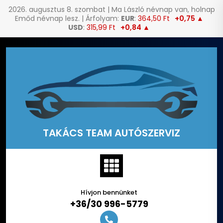
2026. augusztus 8. szombat | Ma László névnap van, holnap
Emőd névnap lesz. | Árfolyam:
EUR
:
364,50 Ft
+0,75 ▲
USD
:
315,99 Ft
+0,84 ▲
Skip
to
content
TAKÁCS TEAM AUTÓSZERVIZ
Hívjon bennünket
+36/30 996-5779