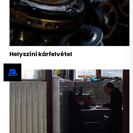
Helyszíni kárfelvétel