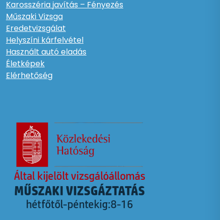
Karosszéria javítás – Fényezés
Műszaki Vizsga
Eredetvizsgálat
Helyszíni kárfelvétel
Használt autó eladás
Életképek
Elérhetőség