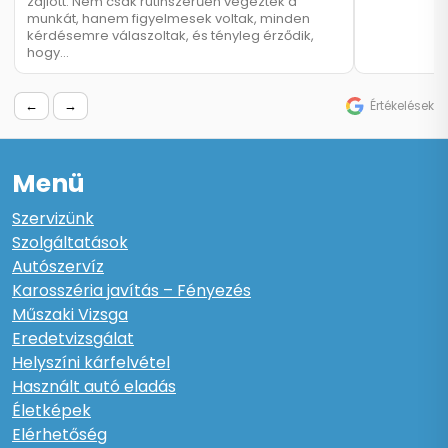
zajlott. Nem csak rutinszerűen végezték a
munkát, hanem figyelmesek voltak, minden
kérdésemre válaszoltak, és tényleg érződik,
hogy…
←
→
Értékelések
Menü
Szervizünk
Szolgáltatások
Autószervíz
Karosszéria javítás – Fényezés
Műszaki Vizsga
Eredetvizsgálat
Helyszíni kárfelvétel
Használt autó eladás
Életképek
Elérhetőség