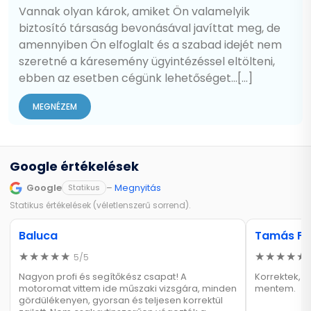
Vannak olyan károk, amiket Ön valamelyik
biztosító társaság bevonásával javíttat meg, de
amennyiben Ön elfoglalt és a szabad idejét nem
szeretné a káresemény ügyintézéssel eltölteni,
ebben az esetben cégünk lehetőséget…[...]
MEGNÉZEM
Google értékelések
Google
–
Megnyitás
Statikus
Statikus értékelések (véletlenszerű sorrend).
Baluca
Tamás Fü
5/5
Nagyon profi és segítőkész csapat! A
Korrektek, k
motoromat vittem ide műszaki vizsgára, minden
mentem.
gördülékenyen, gyorsan és teljesen korrektül