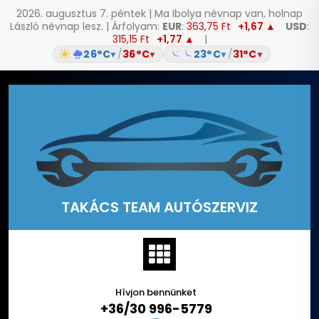
2026. augusztus 7. péntek | Ma Ibolya névnap van, holnap
László névnap lesz. | Árfolyam:
EUR
:
363,75 Ft
+1,67 ▲
USD
:
315,15 Ft
+1,77 ▲
|
26°C
/
36°C
23°C
/
31°C
▼
▼
▼
▼
Skip
to
content
TAKÁCS TEAM AUTÓSZERVIZ
Hívjon bennünket
+36/30 996-5779